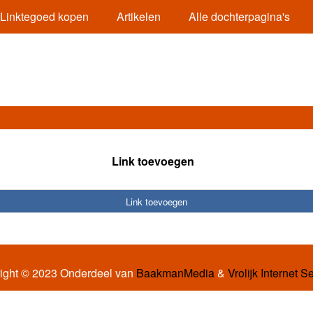
Linktegoed kopen
Artikelen
Alle dochterpagina's
Link toevoegen
Link toevoegen
ight © 2023 Onderdeel van
BaakmanMedia
&
Vrolijk Internet S